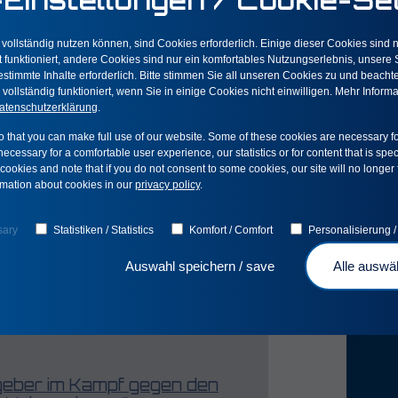
 vollständig nutzen können, sind Cookies erforderlich. Einige dieser Cookies sind 
funktioniert, andere Cookies sind nur ein komfortables Nutzungserlebnis, unsere St
stimmte Inhalte erforderlich. Bitte stimmen Sie all unseren Cookies zu und beacht
r vollständig funktioniert, wenn Sie in einige Cookies nicht einwilligen. Mehr Infor
atenschutzerklärung
.
 that you can make full use of our website. Some of these cookies are necessary for 
ecessary for a comfortable user experience, our statistics or for content that is speci
cookies and note that if you do not consent to some cookies, our site will no longer f
rmation about cookies in our
privacy policy
.
sary
Statistiken / Statistics
Komfort / Comfort
Personalisierung /
Auswahl speichern / save
Alle auswäh
tgeber im Kampf gegen den