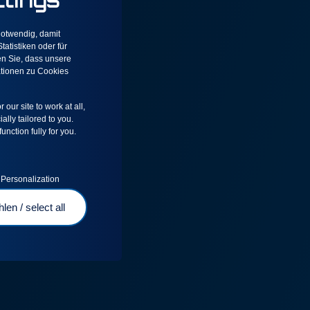
notwendig, damit
atistiken oder für
en Sie, dass unsere
mationen zu Cookies
our site to work at all,
ally tailored to you.
unction fully for you.
 Personalization
len / select all