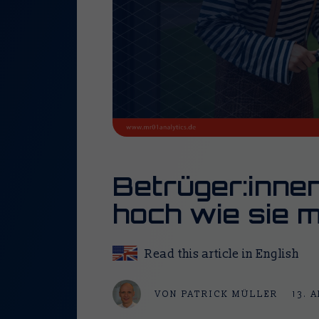
Turn Fraud into Value
Turn Insights into EBIT
Maßgeschneiderte Erfolgswege
Betrüger:inne
hoch wie sie 
Read this article in English
VON
PATRICK MÜLLER
13. 